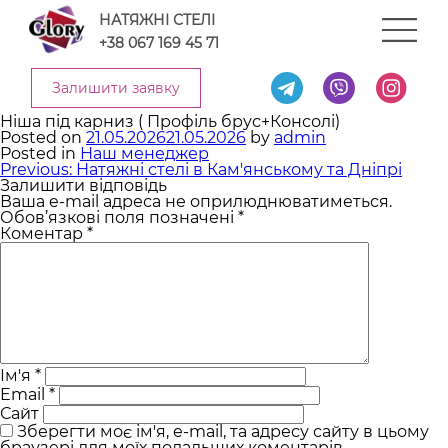
Skip
НАТЯЖНІ СТЕЛІ
to
content
+38 067 169 45 71
Залишити заявку
Натяжні Стелі Glory
Ніша під карниз ( Профіль брус+Консолі)
Posted on
21.05.2026
21.05.2026
by
admin
Posted in
Наш менеджер
Навігація
Previous:
Натяжні стелі в Кам'янському та Дніпрі
записів
Залишити відповідь
Ваша e-mail адреса не оприлюднюватиметься.
Обов’язкові поля позначені
*
Коментар
*
Ім'я
*
Email
*
Сайт
Зберегти моє ім'я, e-mail, та адресу сайту в цьому
браузері для моїх подальших коментарів.