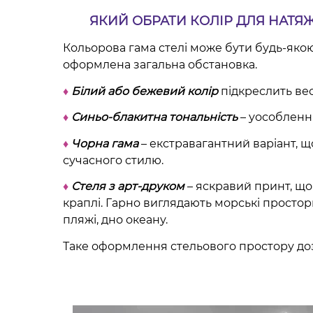
ЯКИЙ ОБРАТИ КОЛІР ДЛЯ НАТЯЖ
Кольорова гама стелі може бути будь-якою,
оформлена загальна обстановка.
♦
Білий або бежевий колір
підкреслить вес
♦
Синьо-блакитна тональність
– уособлення
♦
Чорна гама
– екстравагантний варіант, щ
сучасного стилю.
♦
Стеля з арт-друком
– яскравий принт, що 
краплі. Гарно виглядають морські простори
пляжі, дно океану.
Таке оформлення стельового простору доз