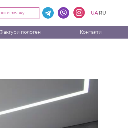
UA
RU
шити заявку
Фактури полотен
Контакти