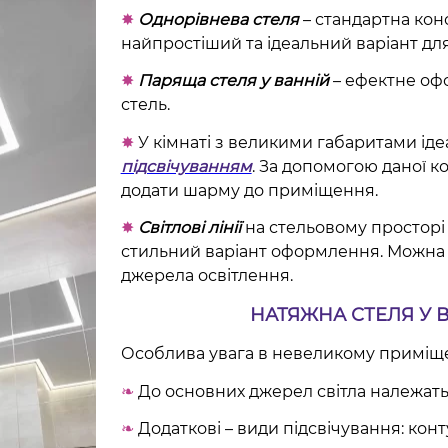
✸
Однорівнева стеля
– стандартна кон
найпростіший та ідеальний варіант дл
✸
Паряща стеля у ванній
– ефектне оф
стель.
✸
У кімнаті з великими габаритами ід
підсвічуванням
. За допомогою даної к
додати шарму до приміщення.
✸
Світлові лінії
на стельовому просторі 
стильний варіант оформлення. Можна 
джерела освітлення.
НАТЯЖНА СТЕЛЯ У В
Особлива увага в невеликому приміще
❧
До основних джерел світла належать:
❧
Додаткові – види підсвічування: кон