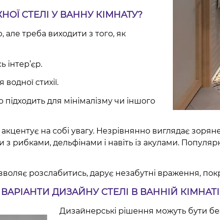
НОЇ СТЕЛІ У ВАННУ КІМНАТУ?
 але треба виходити з того, як
ь інтер’єр.
 водної стихії.
о підходить для мінімалізму чи іншого
акцентує на собі увагу. Незрівнянно виглядає зоряне 
 з рибками, дельфінами і навіть із акулами. Популярн
воляє розслабитись, дарує незабутні враження, пок
ВАРІАНТИ ДИЗАЙНУ СТЕЛІ В ВАННІЙ КІМНАТІ
Дизайнерські рішення можуть бути бе