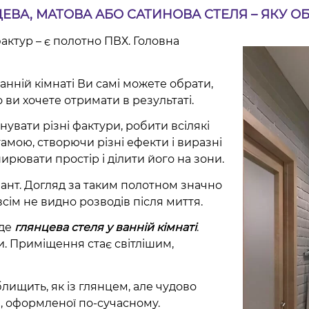
ЕВА, МАТОВА АБО САТИНОВА СТЕЛЯ – ЯКУ О
актур – є полотно ПВХ. Головна
нній кімнаті Ви самі можете обрати,
 ви хочете отримати в результаті.
увати різні фактури, робити всілякі
гамою, створючи різні ефекти і виразні
ирювати простір і ділити його на зони.
іант. Догляд за таким полотном значно
сім не видно розводів після миття.
йде
глянцева стеля у ванній кімнаті
.
и. Приміщення стає світлішим,
лищить, як із глянцем, але чудово
ти, оформленої по-сучасному.