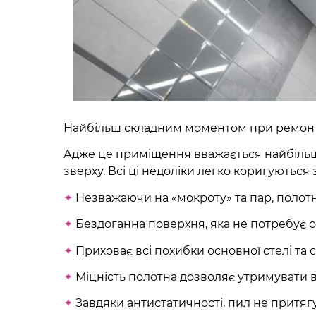
Найбільш складним моментом при ремонті
Адже це приміщення вважається найбільш 
зверху. Всі ці недоліки легко коригуються 
✦
Незважаючи на «мокроту» та пар, полотно
✦
Бездоганна поверхня, яка не потребує о
✦
Приховає всі похибки основної стелі та с
✦
Міцність полотна дозволяє утримувати ве
✦
Завдяки антистатичності, пил не притягу