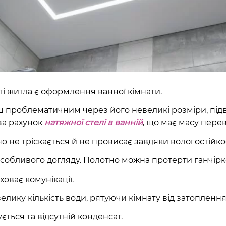
 житла є оформлення ванної кімнати.
проблематичним через його невеликі розміри, підв
за рахунок
натяжної стелі в ванній
, що має масу перев
 не тріскається й не провисає завдяки вологостійкос
собливого догляду. Полотно можна протерти ганчірко
ховає комунікації.
лику кількість води, рятуючи кімнату від затоплення 
ється та відсутній конденсат.