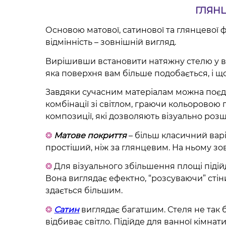
ГЛЯНЦ
Основою матової, сатинової та глянцевої ф
відмінність – зовнішній вигляд.
Вирішивши встановити натяжну стелю у ва
яка поверхня вам більше подобається, і що
Завдяки сучасним матеріалам можна поєдн
комбінації зі світлом, граючи кольоровою 
композиції, які дозволяють візуально розш
❂
Матове покриття
– більш класичний вар
простіший, ніж за глянцевим. На ньому зов
❂
Для візуального збільшення площі піді
Вона виглядає ефектно, “розсуваючи” стін
здається більшим.
❂
Сатин
виглядає багатшим. Стеля не так б
відбиває світло. Підійде для ванної кімна