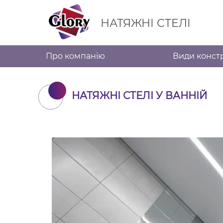
Skip
to
content
НАТЯЖНІ СТЕЛІ
Про компанію
Види конст
Натяжні Стелі Glory
НАТЯЖНІ СТЕЛІ У ВАННІЙ