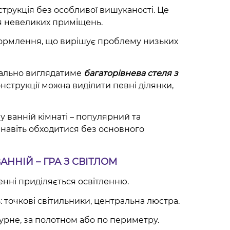
струкція без особливої вишуканості. Це
я невеликих приміщень.
ормлення, що вирішує проблему низьких
еально виглядатиме
багаторівнева стеля
з
онструкції можна виділити певні ділянки,
у ванній кімнаті – популярний та
навіть обходитися без основного
АННІЙ – ГРА З СВІТЛОМ
нні приділяється освітленню.
 точкові світильники, центральна люстра.
турне, за полотном або по периметру.