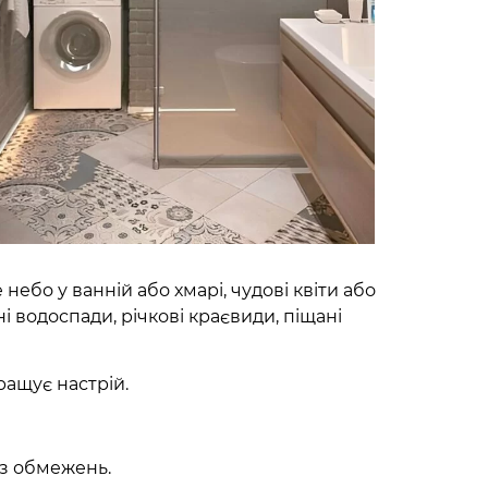
небо у ванній або хмарі, чудові квіти або
і водоспади, річкові краєвиди, піщані
ращує настрій.
з обмежень.